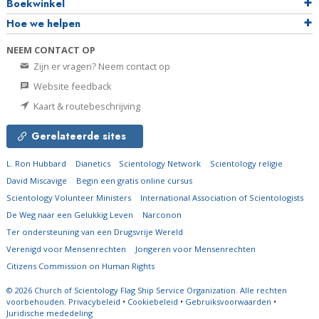
Boekwinkel
Hoe we helpen
NEEM CONTACT OP
Zijn er vragen? Neem contact op
Website feedback
Kaart & routebeschrijving
Gerelateerde sites
L. Ron Hubbard
Dianetics
Scientology Network
Scientology religie
David Miscavige
Begin een gratis online cursus
Scientology Volunteer Ministers
International Association of Scientologists
De Weg naar een Gelukkig Leven
Narconon
Ter ondersteuning van een Drugsvrije Wereld
Verenigd voor Mensenrechten
Jongeren voor Mensenrechten
Citizens Commission on Human Rights
© 2026
Church of Scientology Flag Ship Service Organization.
Alle rechten
voorbehouden.
Privacybeleid
•
Cookiebeleid
•
Gebruiksvoorwaarden
•
Juridische mededeling