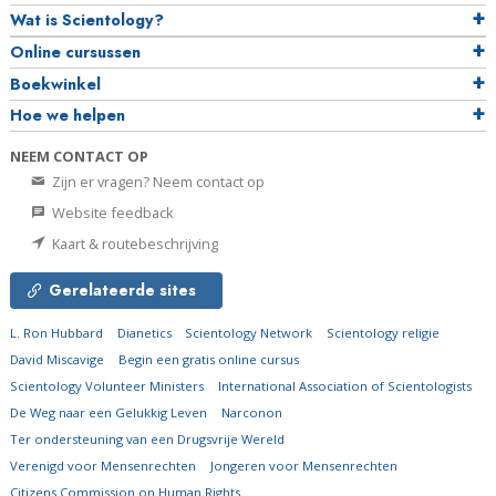
Wat is Scientology?
Online cursussen
Boekwinkel
Hoe we helpen
NEEM CONTACT OP
Zijn er vragen? Neem contact op
Website feedback
Kaart & routebeschrijving
Gerelateerde sites
L. Ron Hubbard
Dianetics
Scientology Network
Scientology religie
David Miscavige
Begin een gratis online cursus
Scientology Volunteer Ministers
International Association of Scientologists
De Weg naar een Gelukkig Leven
Narconon
Ter ondersteuning van een Drugsvrije Wereld
Verenigd voor Mensenrechten
Jongeren voor Mensenrechten
Citizens Commission on Human Rights