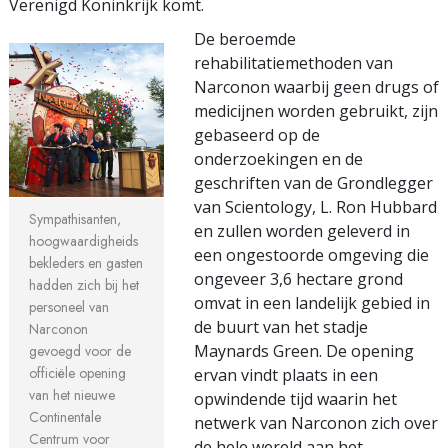
Verenigd Koninkrijk komt.
De beroemde
rehabilitatiemethoden van
Narconon waarbij geen drugs of
medicijnen worden gebruikt, zijn
gebaseerd op de
onderzoekingen en de
geschriften van de Grondlegger
van Scientology, L. Ron Hubbard
Sympathisanten,
en zullen worden geleverd in
hoogwaardigheids
een ongestoorde omgeving die
bekleders en gasten
ongeveer 3,6 hectare grond
hadden zich bij het
omvat in een landelijk gebied in
personeel van
de buurt van het stadje
Narconon
Maynards Green. De opening
gevoegd voor de
officiële opening
ervan vindt plaats in een
van het nieuwe
opwindende tijd waarin het
Continentale
netwerk van Narconon zich over
Centrum voor
de hele wereld aan het