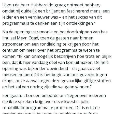
Ik zou de heer Hubbard dolgraag ontmoet hebben,
omdat hij duidelijk een briljant en fascinerend mens, een
leider en een vernieuwer was – en het succes van dit
programma is te danken aan zijn ontdekkingen.”
Na de openingsceremonie en het doorknippen van het
lint, zei Mevr. Coad, toen de gasten naar binnen
stroomden om een rondleiding te krijgen door het
centrum om meer over het programma te weten te
komen: “Ik kan onmogelijk beschrijven hoe trots en blij ik
ben, dat ik hier vandaag deel van kon uitmaken. De hele
opening was bijzonder opwindend – dit gaat zoveel
mensen helpen! Dit is het begin van ons gevecht tegen
drugs, onze aanval tegen deze gevaarlijke giftige stoffen
en het zal een oorlog zijn die we gaan winnen.”
Een gast uit Londen beloofde om “tegenover iedereen
die ik te spreken krijg over deze kwestie, jullie
rehabilitatieprogramma te promoten. Dit is echt de
manier waarop je het moet aanpakken en zelfs de